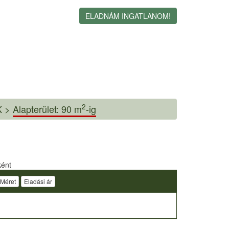
ELADNÁM INGATLANOM!
2
 >
Alapterület: 90 m
-ig
ként
Méret
Eladási ár