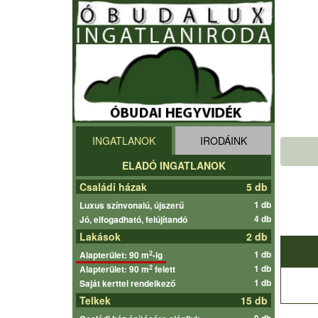
INGATLANOK
IRODÁINK
ELADÓ INGATLANOK
Családi házak
5 db
1 db
Luxus színvonalú, újszerű
4 db
Jó, elfogadható, felújítandó
Lakások
2 db
1 db
2
Alapterület: 90 m
-ig
1 db
2
Alapterület: 90 m
felett
1 db
Saját kerttel rendelkező
Telkek
15 db