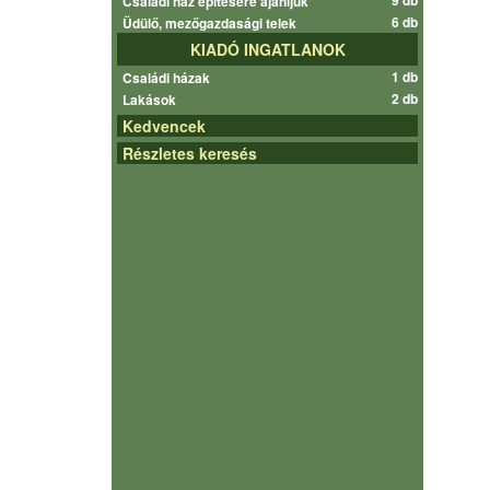
9 db
Családi ház építésére ajánljuk
6 db
Üdülő, mezőgazdasági telek
KIADÓ INGATLANOK
1 db
Családi házak
2 db
Lakások
Kedvencek
Részletes keresés