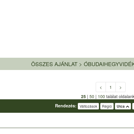
ÖSSZES AJÁNLAT
>
ÓBUDAIHEGYVIDÉK
<
1
>
25
|
50
|
100
találat oldalan
Rendezés:
Változások
Régió
Utca