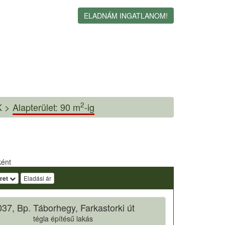
ELADNÁM INGATLANOM!
2
 >
Alapterület: 90 m
-ig
ként
ret
Eladási ár
37, Bp. Táborhegy, Farkastorki út
tégla építésű lakás