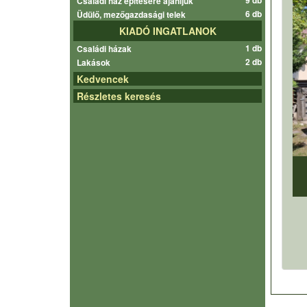
9 db
Családi ház építésére ajánljuk
6 db
Üdülő, mezőgazdasági telek
KIADÓ INGATLANOK
1 db
Családi házak
2 db
Lakások
Kedvencek
Részletes keresés