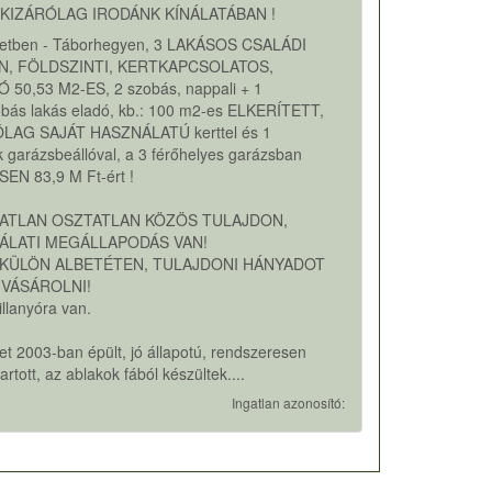
KIZÁRÓLAG IRODÁNK KÍNÁLATÁBAN !
rületben - Táborhegyen, 3 LAKÁSOS CSALÁDI
N, FÖLDSZINTI, KERTKAPCSOLATOS,
 50,53 M2-ES, 2 szobás, nappali + 1
obás lakás eladó, kb.: 100 m2-es ELKERÍTETT,
LAG SAJÁT HASZNÁLATÚ kerttel és 1
 garázsbeállóval, a 3 férőhelyes garázsban
EN 83,9 M Ft-ért !
GATLAN OSZTATLAN KÖZÖS TULAJDON,
ÁLATI MEGÁLLAPODÁS VAN!
 KÜLÖN ALBETÉTEN, TULAJDONI HÁNYADOT
 VÁSÁROLNI!
illanyóra van.
et 2003-ban épült, jó állapotú, rendszeresen
artott, az ablakok fából készültek....
Ingatlan azonosító: