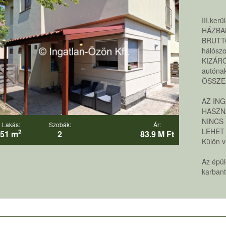
III.ke
HÁZBA
BRUTTÓ
hálósz
KIZÁRÓ
autónak
ÖSSZES
AZ IN
HASZN
NINCS
Lakás:
Szobák:
Ár:
LEHET
2
51 m
2
83.9 M Ft
Külön v
Az épül
karbant