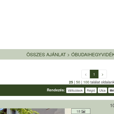
ÖSSZES AJÁNLAT
>
ÓBUDAIHEGYVIDÉK
<
1
>
25
|
50
|
100
találat oldalan
Rendezés:
Változások
Régió
Utca
Mé
10
18