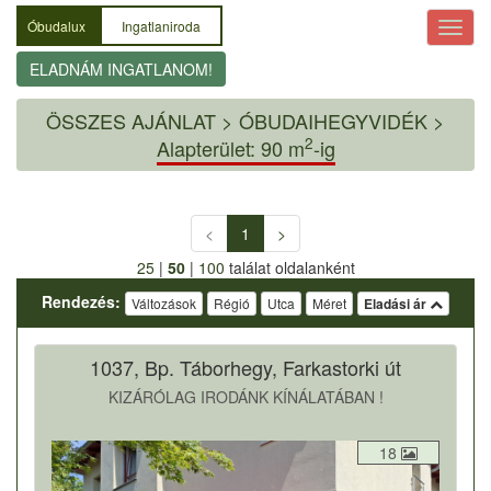
Óbudalux
Ingatlaniroda
ELADNÁM INGATLANOM!
ÖSSZES AJÁNLAT
>
ÓBUDAIHEGYVIDÉK >
2
Alapterület: 90 m
-ig
<
1
>
25
|
50
|
100
találat oldalanként
Rendezés:
Változások
Régió
Utca
Méret
Eladási ár
1037, Bp. Táborhegy, Farkastorki út
KIZÁRÓLAG IRODÁNK KÍNÁLATÁBAN !
18