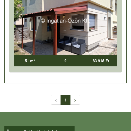
2
51 m
2
83.9 M Ft
<
1
>