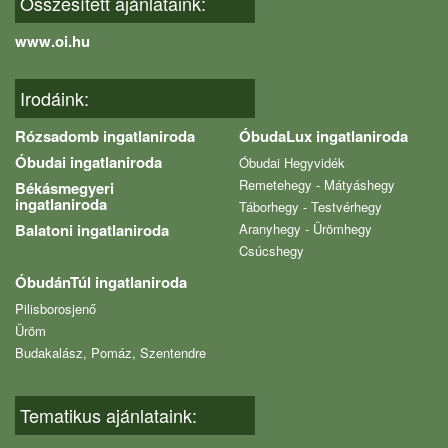
Összesített ajánlataink:
www.oi.hu
Irodáink:
Rózsadomb ingatlaniroda
ÓbudaLux ingatlaniroda
Óbudai ingatlaniroda
Óbudai Hegyvidék
Remetehegy - Mátyáshegy
Békásmegyeri
ingatlaniroda
Táborhegy - Testvérhegy
Balatoni ingatlaniroda
Aranyhegy - Ürömhegy
Csúcshegy
ÓbudánTúl ingatlaniroda
Pilisborosjenő
Üröm
Budakalász, Pomáz, Szentendre
Tematikus ajánlataink: