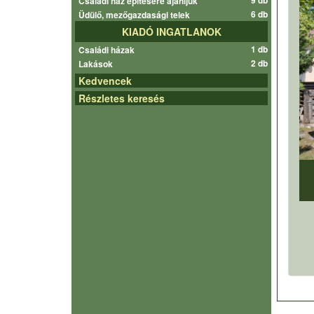
9 db
Családi ház építésére ajánljuk
6 db
Üdülő, mezőgazdasági telek
KIADÓ INGATLANOK
1 db
Családi házak
2 db
Lakások
Kedvencek
Részletes keresés