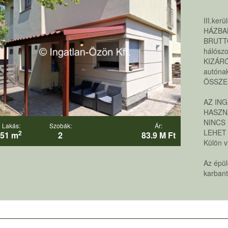
III.ke
HÁZBA
BRUTTÓ
hálósz
KIZÁRÓ
autónak
ÖSSZES
AZ IN
HASZN
NINCS
Lakás:
Szobák:
Ár:
LEHET
2
51 m
2
83.9 M Ft
Külön v
Az épül
karbant