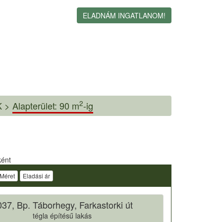
ELADNÁM INGATLANOM!
2
 >
Alapterület: 90 m
-ig
ként
Méret
Eladási ár
37, Bp. Táborhegy, Farkastorki út
tégla építésű lakás