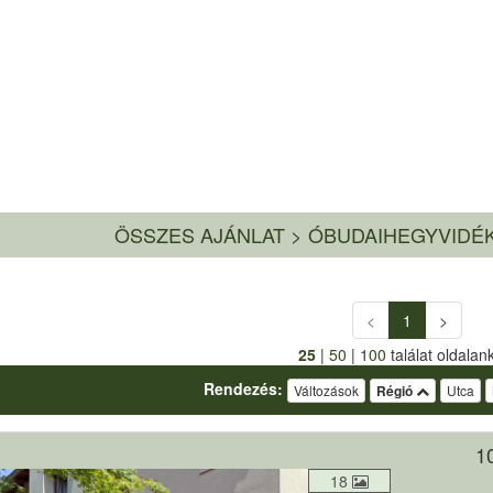
ÖSSZES AJÁNLAT
>
ÓBUDAIHEGYVIDÉK
<
1
>
25
|
50
|
100
találat oldalan
Rendezés:
Változások
Régió
Utca
10
18