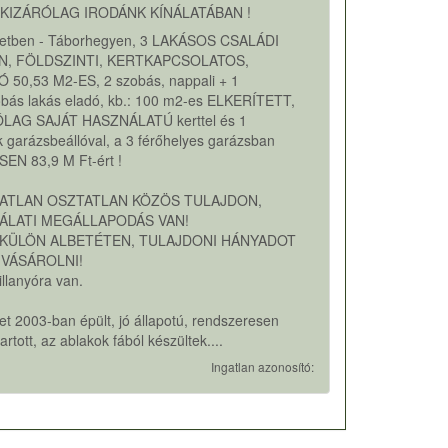
KIZÁRÓLAG IRODÁNK KÍNÁLATÁBAN !
rületben - Táborhegyen, 3 LAKÁSOS CSALÁDI
N, FÖLDSZINTI, KERTKAPCSOLATOS,
 50,53 M2-ES, 2 szobás, nappali + 1
obás lakás eladó, kb.: 100 m2-es ELKERÍTETT,
LAG SAJÁT HASZNÁLATÚ kerttel és 1
 garázsbeállóval, a 3 férőhelyes garázsban
EN 83,9 M Ft-ért !
GATLAN OSZTATLAN KÖZÖS TULAJDON,
ÁLATI MEGÁLLAPODÁS VAN!
 KÜLÖN ALBETÉTEN, TULAJDONI HÁNYADOT
 VÁSÁROLNI!
illanyóra van.
et 2003-ban épült, jó állapotú, rendszeresen
artott, az ablakok fából készültek....
Ingatlan azonosító: