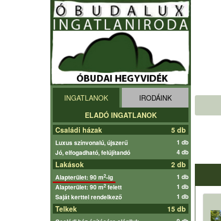
INGATLANOK
IRODÁINK
ELADÓ INGATLANOK
Családi házak
5 db
1 db
Luxus színvonalú, újszerű
4 db
Jó, elfogadható, felújítandó
Lakások
2 db
1 db
2
Alapterület: 90 m
-ig
1 db
2
Alapterület: 90 m
felett
1 db
Saját kerttel rendelkező
Telkek
15 db