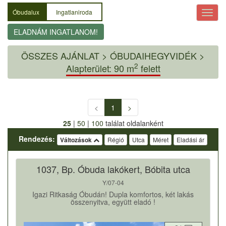
Óbudalux
Ingatlaniroda
ELADNÁM INGATLANOM!
ÖSSZES AJÁNLAT
>
ÓBUDAIHEGYVIDÉK >
2
Alapterület: 90 m
felett
<
1
>
25
|
50
|
100
találat oldalanként
Rendezés:
Változások
Régió
Utca
Méret
Eladási ár
1037, Bp. Óbuda lakókert, Bóbita utca
Y/07-04
Igazi Ritkaság Óbudán! Dupla komfortos, két lakás
összenyitva, együtt eladó !