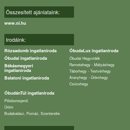
Összesített ajánlataink:
www.oi.hu
Irodáink:
Rózsadomb ingatlaniroda
ÓbudaLux ingatlaniroda
Óbudai ingatlaniroda
Óbudai Hegyvidék
Remetehegy - Mátyáshegy
Békásmegyeri
ingatlaniroda
Táborhegy - Testvérhegy
Balatoni ingatlaniroda
Aranyhegy - Ürömhegy
Csúcshegy
ÓbudánTúl ingatlaniroda
Pilisborosjenő
Üröm
Budakalász, Pomáz, Szentendre