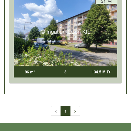
21
2
96 m
3
134.5 M Ft
<
1
>