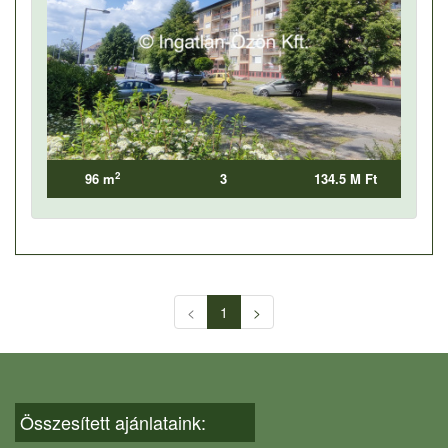
2
96 m
3
134.5 M Ft
<
1
>
Összesített ajánlataink: