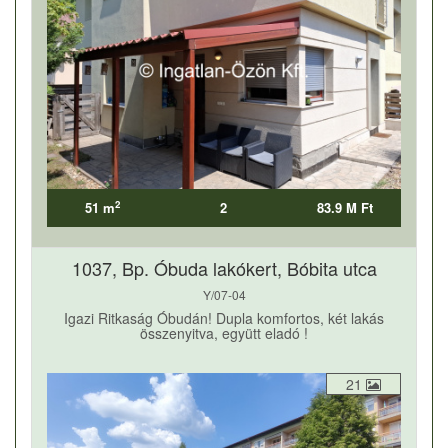
2
51 m
2
83.9 M Ft
1037, Bp. Óbuda lakókert, Bóbita utca
Y/07-04
Igazi Ritkaság Óbudán! Dupla komfortos, két lakás
összenyitva, együtt eladó !
21