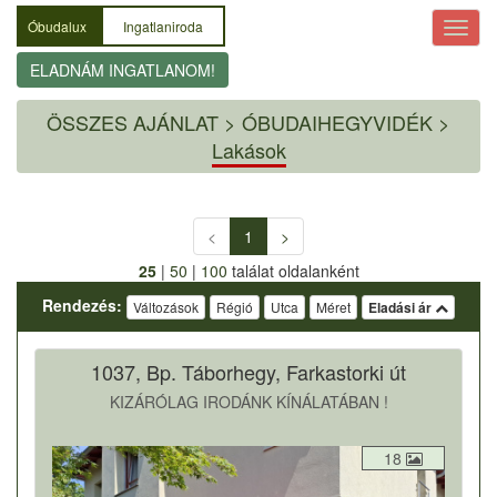
Óbudalux
Ingatlaniroda
ELADNÁM INGATLANOM!
ÖSSZES AJÁNLAT
>
ÓBUDAIHEGYVIDÉK >
Lakások
<
1
>
25
|
50
|
100
találat oldalanként
Rendezés:
Változások
Régió
Utca
Méret
Eladási ár
1037, Bp. Táborhegy, Farkastorki út
KIZÁRÓLAG IRODÁNK KÍNÁLATÁBAN !
18