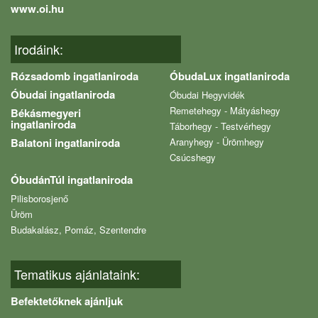
www.oi.hu
Irodáink:
Rózsadomb ingatlaniroda
ÓbudaLux ingatlaniroda
Óbudai ingatlaniroda
Óbudai Hegyvidék
Remetehegy - Mátyáshegy
Békásmegyeri
ingatlaniroda
Táborhegy - Testvérhegy
Balatoni ingatlaniroda
Aranyhegy - Ürömhegy
Csúcshegy
ÓbudánTúl ingatlaniroda
Pilisborosjenő
Üröm
Budakalász, Pomáz, Szentendre
Tematikus ajánlataink:
Befektetőknek ajánljuk