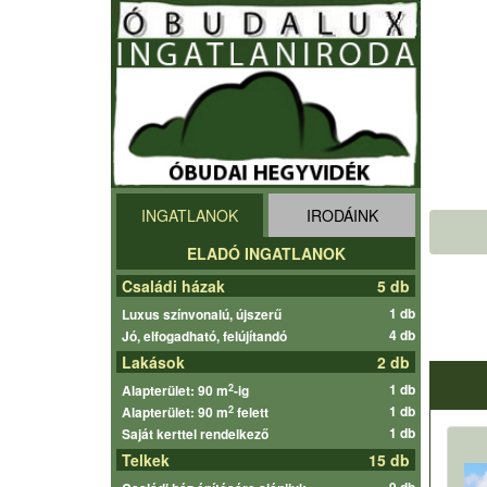
INGATLANOK
IRODÁINK
ELADÓ INGATLANOK
Családi házak
5 db
1 db
Luxus színvonalú, újszerű
4 db
Jó, elfogadható, felújítandó
Lakások
2 db
1 db
2
Alapterület: 90 m
-ig
1 db
2
Alapterület: 90 m
felett
1 db
Saját kerttel rendelkező
Telkek
15 db