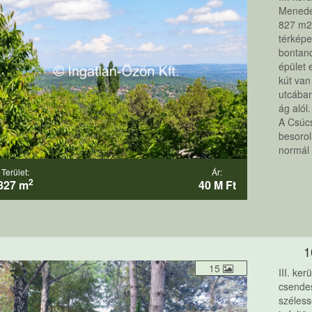
Menedé
827 m2-
térképe
bontan
épület 
kút van
utcában
ág alól.
A Csúcs
besorol
normál 
Terület:
Ár:
2
827 m
40 M Ft
1
15
III. ke
csende
széless