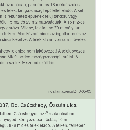
kház utcában, panorámás 16 méter széles,
es telek, két gazdasági épülettel eladó. A két
n is feltüntetett épületek felújítandók, vagy
dók, 15 m2 és 29 m2 nagyságúak. A 15 m2-es
egy garázs. Villany, telefon és 70 m mély fúrt
 a telken. Más közmű nincs az ingatlanon és az
 sincs kiépítve. A telek ki van vonva a művelési
hegy jelenleg nem lakóövezet! A telek övezeti
ása Mk-2, kertes mezőgazdasági terület. A
és a szelektív szemétszállítás...
Ingatlan azonosító: U/05-05
037, Bp. Csúcshegy, Őzsuta utca
rületben, Csúcshegyen az Őzsuta utcában,
s nyugodt környezetben, ősfás, 10 m
égű, 876 m2-es telek eladó. A telken, térképen