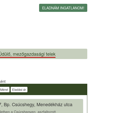
ELADNÁM INGATLANOM!
Üdülő, mezőgazdasági telek
ként
Méret
Eladási ár
7, Bp. Csúcshegy, Menedékház utca
rületben a Csúcshegyen, aszfaltozott,