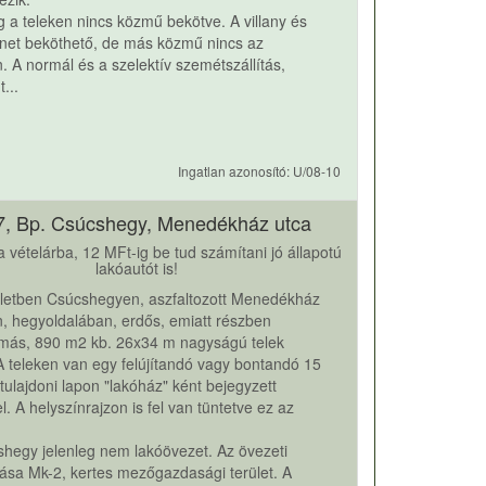
g a teleken nincs közmű bekötve. A villany és
rnet beköthető, de más közmű nincs az
. A normál és a szelektív szemétszállítás,
...
Ingatlan azonosító: U/08-10
7, Bp. Csúcshegy, Menedékház utca
 vételárba, 12 MFt-ig be tud számítani jó állapotú
lakóautót is!
rületben Csúcshegyen, aszfaltozott Menedékház
, hegyoldalában, erdős, emiatt részben
más, 890 m2 kb. 26x34 m nagyságú telek
A teleken van egy felújítandó vagy bontandó 15
tulajdoni lapon "lakóház" ként bejegyzett
el. A helyszínrajzon is fel van tüntetve ez az
hegy jelenleg nem lakóövezet. Az övezeti
ása Mk-2, kertes mezőgazdasági terület. A