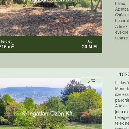
halad.
Az utcá
Csúcshe
besorol
A telek
évekbe
tapaszta
Terület:
Ár:
2
716 m
20 M Ft
103
5
III. ke
Menedé
széless
panorám
A telek
jobb ol
bejegye
telek n
rendelk