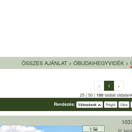
ÖSSZES AJÁNLAT
>
ÓBUDAIHEGYVIDÉK >
<
1
>
25
|
50
|
100
találat oldalan
Rendezés:
Változások
Régió
Utca
103
5
III. ke