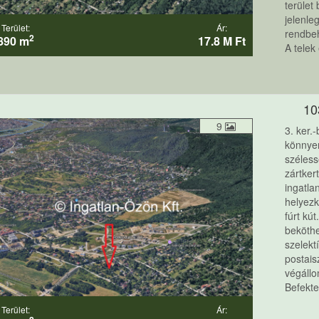
terület
jelenle
Terület:
Ár:
rendbe
2
890 m
17.8 M Ft
A telek
10
9
3. ker.
könnyen
széless
zártker
ingatla
helyezk
fúrt kú
beköthe
szelekt
postais
végállo
Befektet
Terület:
Ár: