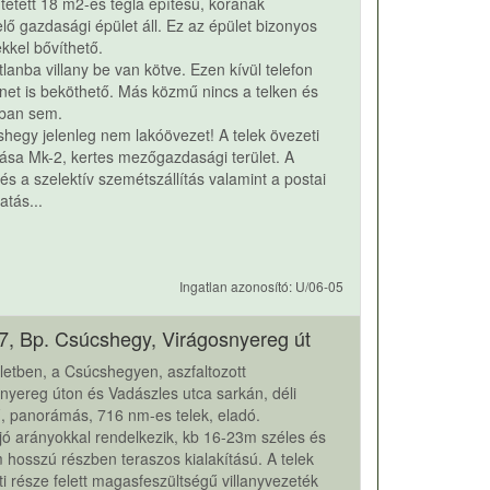
üntetett 18 m2-es tégla építésű, korának
lő gazdasági épület áll. Ez az épület bizonyos
ekkel bővíthető.
tlanba villany be van kötve. Ezen kívül telefon
rnet is beköthető. Más közmű nincs a telken és
ában sem.
hegy jelenleg nem lakóövezet! A telek övezeti
ása Mk-2, kertes mezőgazdasági terület. A
és a szelektív szemétszállítás valamint a postai
atás...
Ingatlan azonosító: U/06-05
7, Bp. Csúcshegy, Virágosnyereg út
rületben, a Csúcshegyen, aszfaltozott
nyereg úton és Vadászles utca sarkán, déli
, panorámás, 716 nm-es telek, eladó.
 jó arányokkal rendelkezik, kb 16-23m széles és
 hosszú részben teraszos kialakítású. A telek
ti része felett magasfeszültségű villanyvezeték