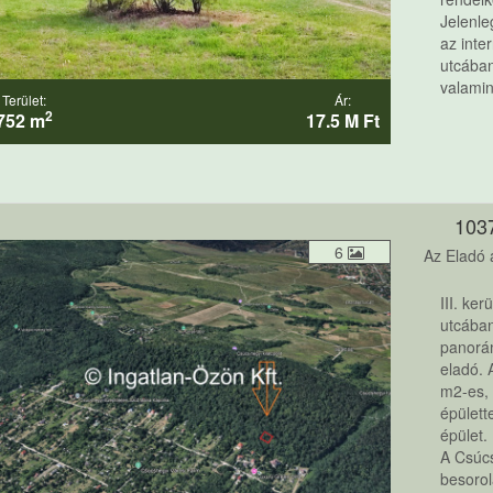
Jelenle
az inte
utcában
valamint
Terület:
Ár:
2
752 m
17.5 M Ft
103
6
Az Eladó a
III. ke
utcában
panorá
eladó. 
m2-es, 
épülett
épület.
A Csúcs
besorol