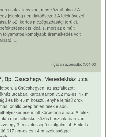
ban csak villany van, más közmű nincs! A
gy jelenleg nem lakóövezet! A telek övezeti
ása Mk-2, kertes mezőgazdasági terület.
 befektetésnek is ideális, mert az elmúlt
n folyamatos komolyabb áremelkedés volt
lható. ...
Ingatlan azonosító: X/04-03
7, Bp. Csúcshegy, Menedékház utca
rületben, a Csúcshegyen, az aszfaltozott
kház utcában, karbantartott 752 m2-es, 17 m
égű és kb 45 m hosszú, enyhe lejtésű örök
ás, önálló beépítetlen telek eladó.
 elhelyezkedése miatt körbejárja a nap. A telek
dalán más telkekkel közös használatban van
zve egy 3 m szélességű szolgalmi út. Emiatt a
ettó 617 nm-es és 14 m szélességgel
ezik.