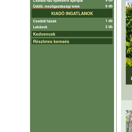
9 db
Családi ház építésére ajánljuk
6 db
Üdülő, mezőgazdasági telek
KIADÓ INGATLANOK
1 db
Családi házak
2 db
Lakások
Kedvencek
Részletes keresés