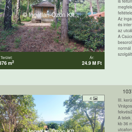
is felt
megfele
feltétel
Az inga
és inte
az utc
A Csúcs
besorol
normál 
szolgált
Terület:
Ár:
2
876 m
24.9 M Ft
103
4
III. ke
Virágos
fekvésű
A telek
kb 36 m
utcafon